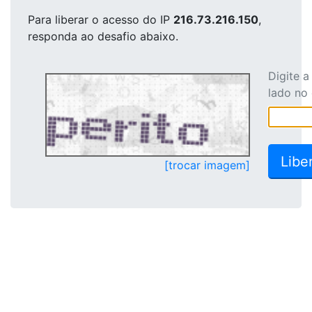
Para liberar o acesso
do IP
216.73.216.150
,
responda ao desafio abaixo.
Digite 
lado no
[trocar imagem]