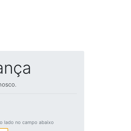
ança
nosco.
ao lado no campo abaixo