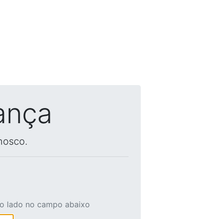
ança
nosco.
ao lado no campo abaixo